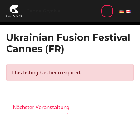
Zum
MAIN
Inhalt
Ganna Gryniva
MENU
springen
Beitragsnavigation
Ukrainian Fusion Festival
Cannes (FR)
This listing has been expired.
Nächster Veranstaltung
→