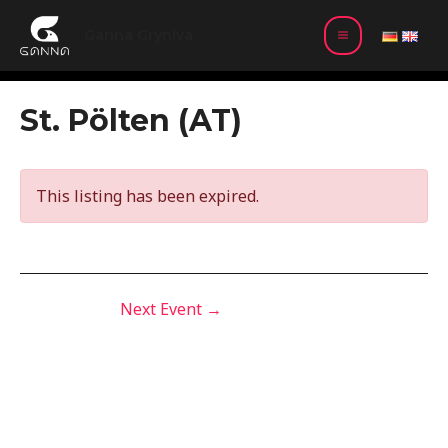
Skip
MAIN
to
Ganna Gryniva
MENU
content
Post
St. Pölten (AT)
navigation
This listing has been expired.
Next Event
→