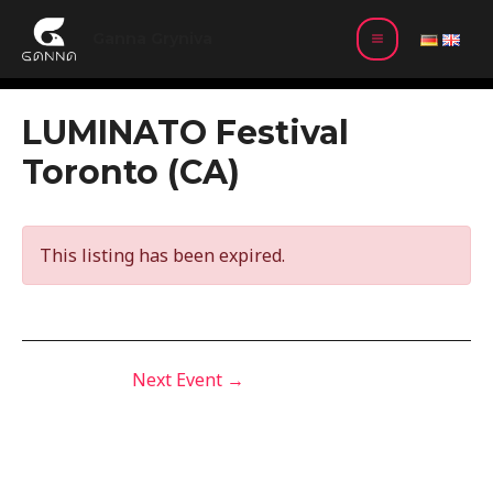
Skip
MAIN
to
Ganna Gryniva
MENU
content
Post
LUMINATO Festival
navigation
Toronto (CA)
This listing has been expired.
Next Event
→